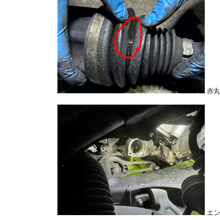
赤丸
エン