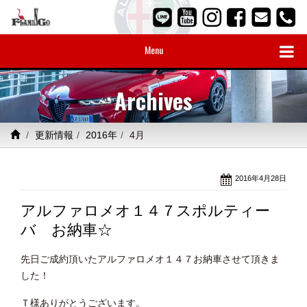
Menu
Archives
更新情報
2016年
4月
2016年4月28日
アルファロメオ１４７スポルティー
バ お納車☆
先日ご成約頂いたアルファロメオ１４７お納車させて頂きま
した！
Ｔ様ありがとうございます。