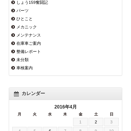
しょう159奮闘記
パーツ
ひとこと
メカニック
メンテナンス
在庫車ご案内
整備レポート
未分類
車検案内
カレンダー
2016年4月
月
火
水
木
金
土
日
1
2
3