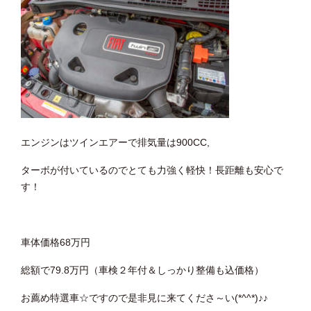
エンジンはツインエアーで排気量は900CC,
ターボが付いているのでとても力強く軽快！長距離も安心で
す！
車体価格68万円
総額で79.8万円（車検２年付＆しっかり整備も込価格）
お薦め特選車☆ですので是非見に来てくださ～い(*^^*)♪♪