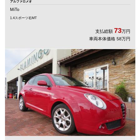
アルファロメオ
MiTo
1.4スポーツ右MT
73
支払総額
万円
車両本体価格 58万円