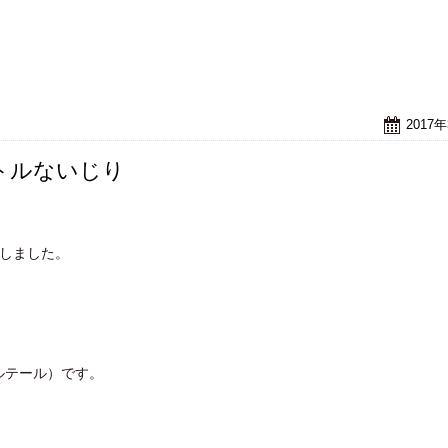
2017
トルないじり
ムしました。
ルテール）です。