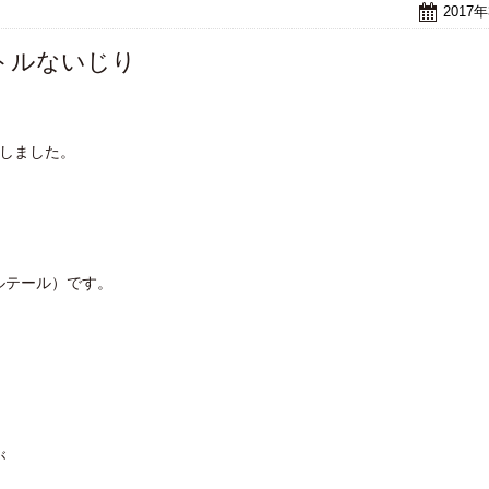
2017
トルないじり
ムしました。
ルテール）です。
が