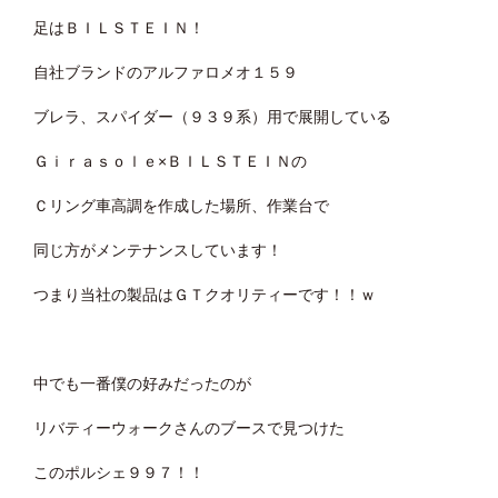
足はＢＩＬＳＴＥＩＮ！
自社ブランドのアルファロメオ１５９
ブレラ、スパイダー（９３９系）用で展開している
Ｇｉｒａｓｏｌｅ×ＢＩＬＳＴＥＩＮの
Ｃリング車高調を作成した場所、作業台で
同じ方がメンテナンスしています！
つまり当社の製品はＧＴクオリティーです！！ｗ
中でも一番僕の好みだったのが
リバティーウォークさんのブースで見つけた
このポルシェ９９７！！