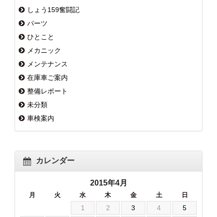
しょう159奮闘記
パーツ
ひとこと
メカニック
メンテナンス
在庫車ご案内
整備レポート
未分類
車検案内
カレンダー
2015年4月
月
火
水
木
金
土
日
1
2
3
4
5