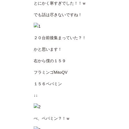
とにかく寒すぎでした！！ｗ
でも話は尽きないですね！
２０台前後集まっていた？！
かと思います！
右から僕の１５９
フラミンゴMitoQV
１５６ペパミン
↓↓
ぺ、ペパミン？！ｗ