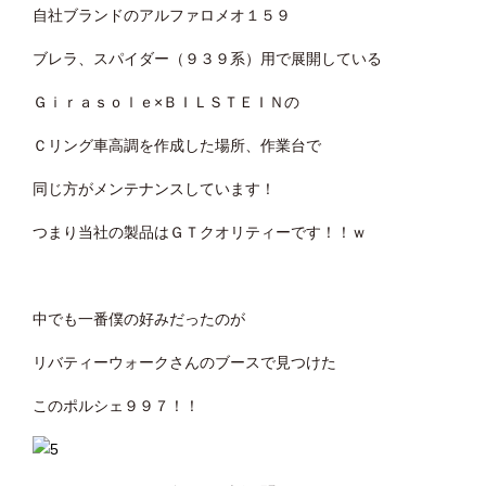
自社ブランドのアルファロメオ１５９
ブレラ、スパイダー（９３９系）用で展開している
Ｇｉｒａｓｏｌｅ×ＢＩＬＳＴＥＩＮの
Ｃリング車高調を作成した場所、作業台で
同じ方がメンテナンスしています！
つまり当社の製品はＧＴクオリティーです！！ｗ
中でも一番僕の好みだったのが
リバティーウォークさんのブースで見つけた
このポルシェ９９７！！