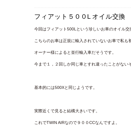
フィアット５００L オイル交換
今回はフィアット500Lという珍しいお車のオイル交
こちらのお車は正規に輸入されていないお車で私も
オーナー様によると並行輸入車だそうです。
今まで１，２回しか同じ車とすれ違ったことがない
基本的には500Xと同じようです。
実際近くで見ると結構大きいです。
これでTWIN AIRなので９００CCなんですよ。