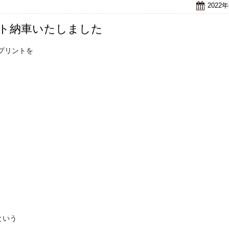
2022
ント納車いたしました
プリントを
という