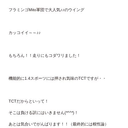
フラミンゴMito軍団で大人気♪♪のウイング
カッコイイ～～♪♪
もちろん！！走りにもコダワリました！
機能的に1.4スポーツには押され気味のTCTですが・・
TCTだからといって！
そこは負ける訳にはいきません(*^^*)！
あとは気合いでがんばります！！（最終的には根性論）