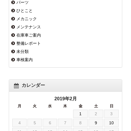
パーツ
ひとこと
メカニック
メンテナンス
在庫車ご案内
整備レポート
未分類
車検案内
カレンダー
2019年2月
月
火
水
木
金
土
日
1
2
3
4
5
6
7
8
9
10