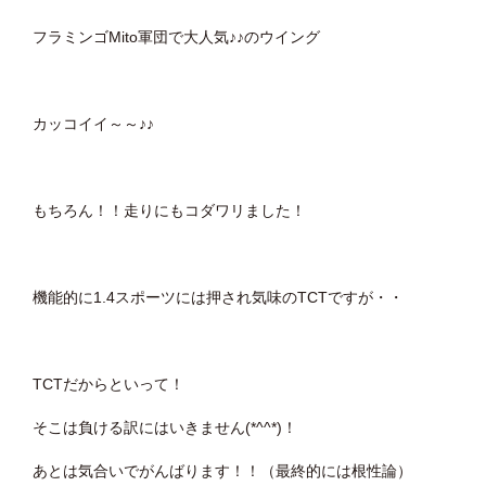
フラミンゴMito軍団で大人気♪♪のウイング
カッコイイ～～♪♪
もちろん！！走りにもコダワリました！
機能的に1.4スポーツには押され気味のTCTですが・・
TCTだからといって！
そこは負ける訳にはいきません(*^^*)！
あとは気合いでがんばります！！（最終的には根性論）