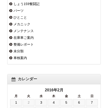
しょう159奮闘記
パーツ
ひとこと
メカニック
メンテナンス
在庫車ご案内
整備レポート
未分類
車検案内
カレンダー
2016年2月
月
火
水
木
金
土
日
1
2
3
4
5
6
7