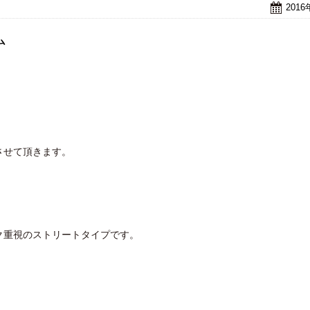
201
ム
。
させて頂きます。
ク重視のストリートタイプです。