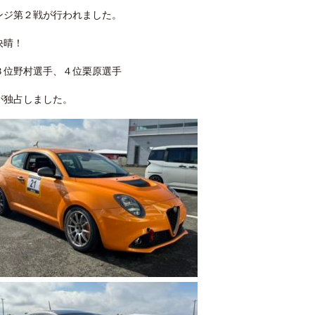
ンジ第２戦が行われました。
快晴！
３位野村選手、４位栗原選手
が独占しました。