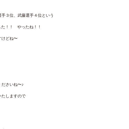
選手３位、武藤選手４位という
なりました！！ やったね！！
すけどね〜
。
ださいね〜♪
いたしますので