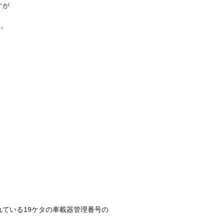
すが
す。
ている19ケタの車載器管理番号の