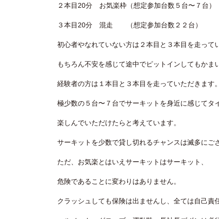
２本目20分 お気楽枠（想定参加台数５台〜７台）
３本目20分 混走 （想定参加台数２２台）
初心者やなれていない方は２本目と３本目を走って
もちろん不安を感じて途中でピットインしてもかま
経験者の方は１本目と３本目を走っていただきます
極少数の５台〜７台でサーキットを身近に感じてタ
楽しんでいただけたらと考えています。
サーキットを少数で貸し切れるチャンスは滅多にご
ただ、お気楽とはいえサーキットはサーキット、
危険であることに変わりはありません。
クラッシュしても保険は出ませんし、全ては自己責