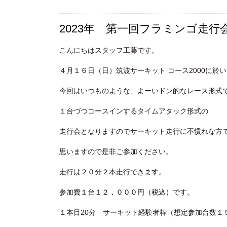
2023年 第一回フラミンゴ走
こんにちはスタッフ工藤です。
４月１６日（日）筑波サーキット コース2000に於
今回はいつものような、よーいドン的なレース形式
１台づつコースインするタイムアタック形式の
走行会となりますのでサーキット走行に不慣れな方
思いますので是非ご参加ください。
走行は２０分２本走行できます。
参加費
１台１２，０００円（税込）
です。
１本目20分 サーキット経験者枠（想定参加台数１