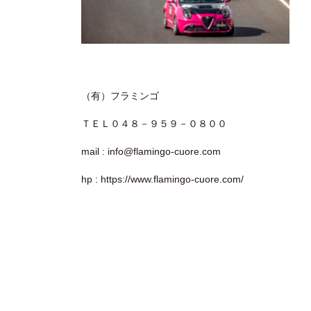
（有）フラミンゴ
ＴＥＬ０４８－９５９－０８００
mail : info@flamingo-cuore.com
hp : https://www.flamingo-cuore.com/