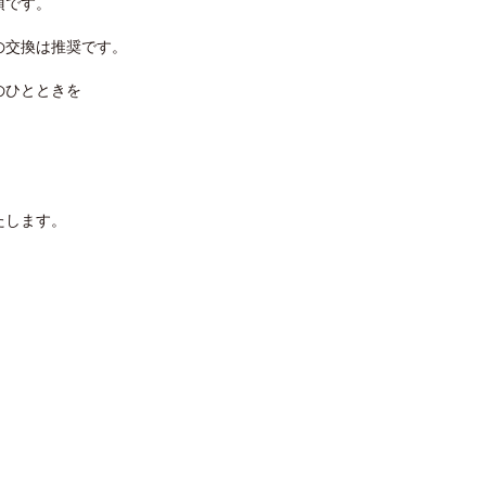
須です。
の交換は推奨です。
のひとときを
たします。