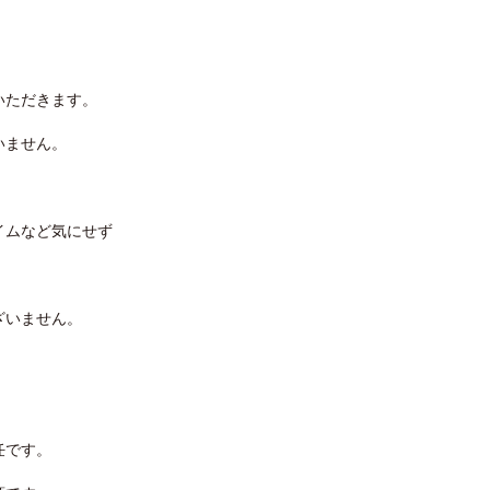
いただきます。
いません。
。
イムなど気にせず
ざいません。
任です。