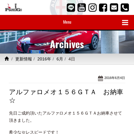
Menu
Archives
更新情報
2016年
6月
4日
2016年6月4日
アルファロメオ１５６ＧＴＡ お納車
☆
先日ご成約頂いたアルファロメオ１５６ＧＴＡお納車させて
頂きました。
希少なセレスピードです！