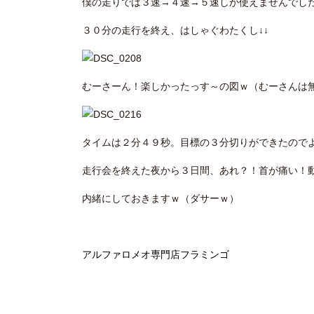
僕の走りでは３速→４速→５速しか使えませんでし
３０分の走行を終え、はしゃぐわたくし↓↓
むーさーん！楽しかったっす～の図ｗ（むーさんは
タイムは２分４９秒。目標の３分切りができたので
走行会を終えた夜から３日間、あれ？！首が痛い！
内緒にしておきますｗ（ダサーｗ）
アルファロメオ専門店フラミンゴ