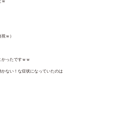
たｗ
無視ｗ）
よかったですｗｗ
動かない！な症状になっていたのは