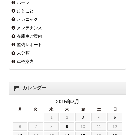
パーツ
ひとこと
メカニック
メンテナンス
在庫車ご案内
整備レポート
未分類
車検案内
カレンダー
2015年7月
月
火
水
木
金
土
日
1
2
3
4
5
6
7
8
9
10
11
12