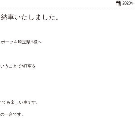
2020
ーツ納車いたしました。
4スポーツを埼玉県H様へ
いうことでMT車を
がとても楽しい車です。
メの一台です。
。