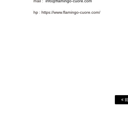
mail :
info@flamingo-cuore.com
hp : https://www.flamingo-cuore.com/
前