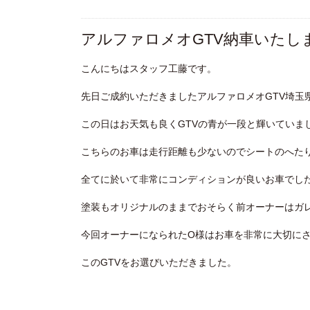
アルファロメオGTV納車いたし
こんにちはスタッフ工藤です。
先日ご成約いただきましたアルファロメオGTV埼玉
この日はお天気も良くGTVの青が一段と輝いていま
こちらのお車は走行距離も少ないのでシートのへた
全てに於いて非常にコンディションが良いお車でし
塗装もオリジナルのままでおそらく前オーナーはガ
今回オーナーになられたO様はお車を非常に大切に
このGTVをお選びいただきました。