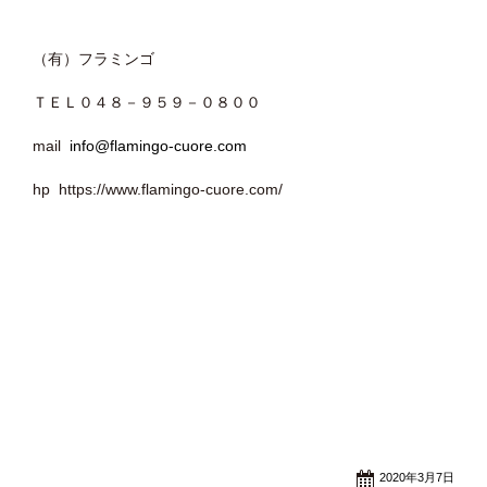
（有）フラミンゴ
ＴＥＬ０４８－９５９－０８００
mail
info@flamingo-cuore.com
hp https://www.flamingo-cuore.com/
2020年3月7日