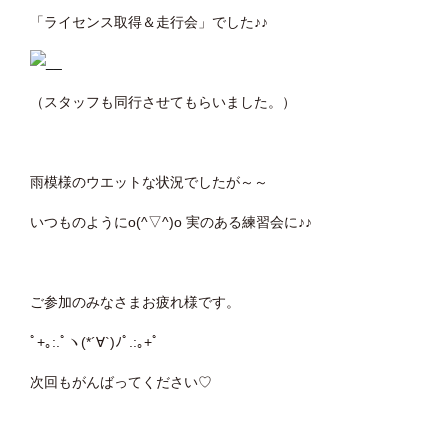
「ライセンス取得＆走行会」でした♪♪
（スタッフも同行させてもらいました。）
雨模様のウエットな状況でしたが～～
いつものようにo(^▽^)o 実のある練習会に♪♪
ご参加のみなさまお疲れ様です。
ﾟ+｡:.ﾟヽ(*´∀`)ﾉﾟ.:｡+ﾟ
次回もがんばってください♡