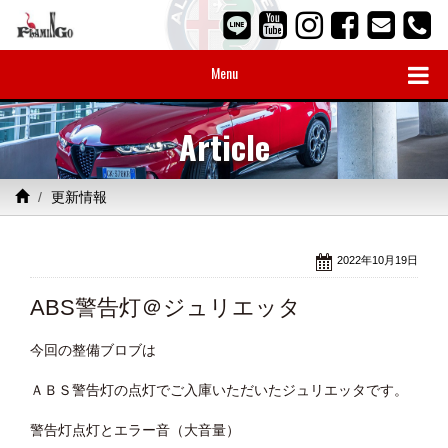
Menu
Article
更新情報
2022年10月19日
ABS警告灯＠ジュリエッタ
今回の整備ブロブは
ＡＢＳ警告灯の点灯でご入庫いただいたジュリエッタです。
警告灯点灯とエラー音（大音量）