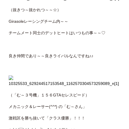
（抜きつ～抜かれつ～～☆）
Girasoleレーシングチーム内～～
チームメート同士のデットヒートはいつもの事～～♡
良き仲間であり～～良きライバルなんですね♪♪
（「む～３号機」１５６GTAセレスピード）
メカニック＆レーサー(^^*) の「む～さん」
激戦区を勝ち抜いて「クラス優勝」！！！