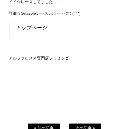
イイ☆レースしてました～～
詳細☆Girasoleレースレポートにて(^^*)
トップページ
アルファロメオ専門店フラミンゴ
前の記事
次の記事