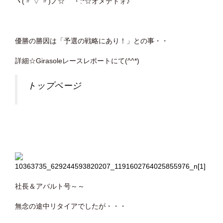
ヽ(〃’▽’〃)ノ☆゜’・:*☆オメデトォ♪
優勝の勝因は「予選の戦略にあり！」との事・・
詳細☆Girasoleレースレポートにて(^^*)
トップページ
社長＆アバルト号～～
無念の途中リタイアでしたが・・・