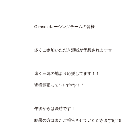
Girasoleレーシングチームの皆様
多くご参加いただき混戦が予想されます☆
遠く三郷の地より応援してます！！
皆様頑張って°˖✧◝(⁰▿⁰)◜✧˖°
午後からは決勝です！
結果の方はまたご報告させていただきます!(^^)!