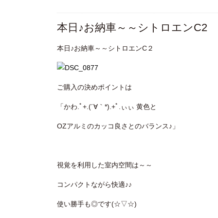
本日♪お納車～～シトロエンC2
本日♪お納車～～シトロエンC２
ご購入の決めポイントは
「かわ.ﾟ+.(´∀｀*).+ﾟ.ぃぃ 黄色と
OZアルミのカッコ良さとのバランス♪」
視覚を利用した室内空間は～～
コンパクトながら快適♪♪
使い勝手も◎です(☆▽☆)