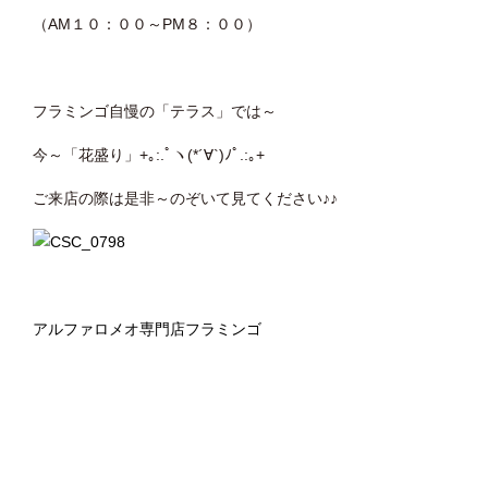
（AM１０：００～PM８：００）
フラミンゴ自慢の「テラス」では～
今～「花盛り」+｡:.ﾟヽ(*´∀`)ﾉﾟ.:｡+
ご来店の際は是非～のぞいて見てください♪♪
アルファロメオ専門店フラミンゴ