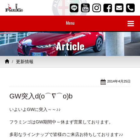
Menu
Article
更新情報
2014年4月25日
GW突入d(o⌒∇⌒o)b
いよいよGWに突入～～♪♪
フラミンゴはGW期間中～休まず営業しております。
多彩なラインナップで皆様のご来店お待ちしております♪♪