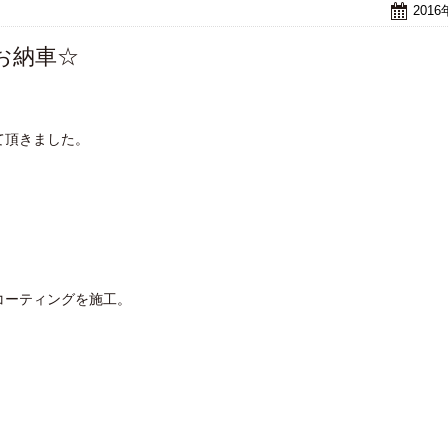
201
お納車☆
て頂きました。
コーティングを施工。