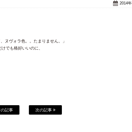
2014
して、ヌヴォラ色。。たまりません。」
だけでも格好いいのに、
の記事
次の記事