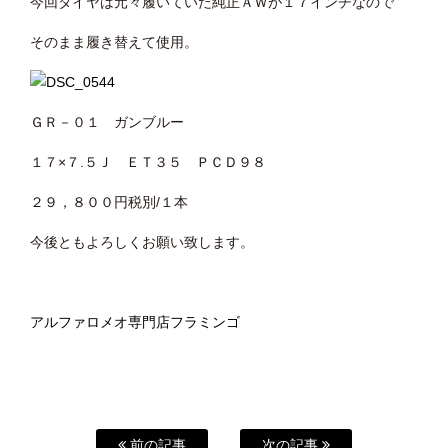
今回タイヤは元々履いていた純正ＡＷが１７インチなので
そのまま履き替えて使用。
ＧＲ－０１ ガンブルー
１７×７.５Ｊ ＥＴ３５ ＰＣＤ９８
２９，８００円税別/１本
今後ともよろしくお願い致します。
アルファロメオ専門店フラミンゴ
前の記事
次の記事