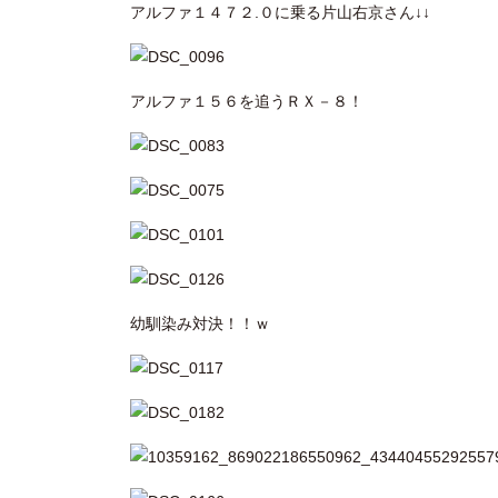
アルファ１４７２.０に乗る片山右京さん↓↓
アルファ１５６を追うＲＸ－８！
幼馴染み対決！！ｗ