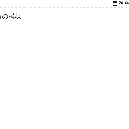
201
行の模様