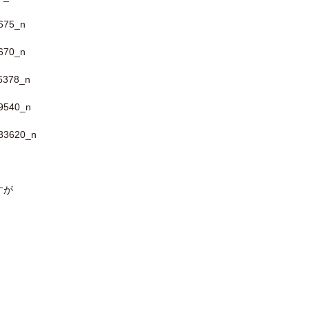
。
すが
！