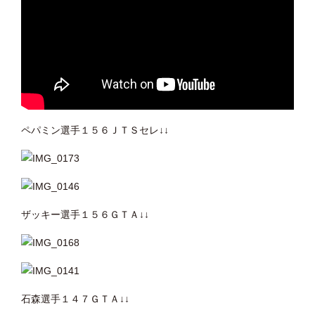
ペパミン選手１５６ＪＴＳセレ↓↓
ザッキー選手１５６ＧＴＡ↓↓
石森選手１４７ＧＴＡ↓↓