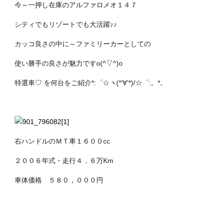
今～一押し在庫のアルファロメオ１４７
シティでもリゾートでも大活躍♪♪
カッコ良さの中に～ファミリーカーとしての
使い勝手の良さが魅力ですo(^▽^)o
特選車♡ を何台をご紹介*:゜☆ヽ(*’∀’*)/☆゜:。*。
右ハンドルのＭＴ車１６００cc
２００６年式・走行４．６万Km
車体価格 ５８０，０００円