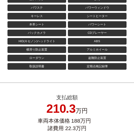
パワステ
パワーウィンドウ
キーレス
シートヒーター
本革シート
パワーシート
バックカメラ
CDプレーヤー
HID(キセノン)ヘッドライト
ABS
横滑り防止装置
アルミホイール
ローダウン
盗難防止装置
取扱説明書
定期点検記録簿
支払総額
210.3
万円
車両本体価格 188万円
諸費用 22.3万円