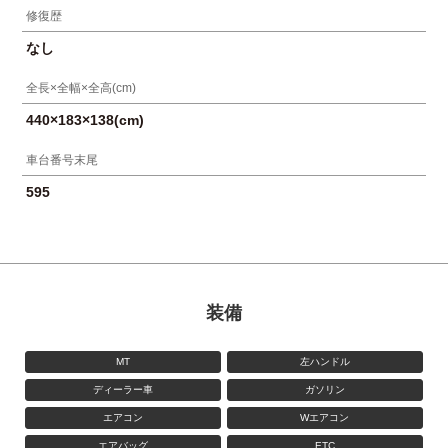
修復歴
なし
全長×全幅×全高(cm)
440×183×138(cm)
車台番号末尾
595
装備
MT
左ハンドル
ディーラー車
ガソリン
エアコン
Wエアコン
エアバッグ
ETC