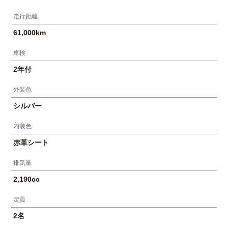
走行距離
61,000km
車検
2年付
外装色
シルバー
内装色
赤革シート
排気量
2,190cc
定員
2名